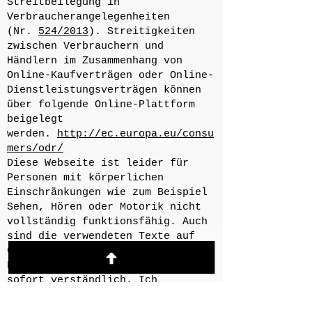
Streitbeilegung in
Verbraucherangelegenheiten
(Nr.
524/2013
). Streitigkeiten
zwischen Verbrauchern und
Händlern im Zusammenhang von
Online-Kaufverträgen oder Online-
Dienstleistungsverträgen können
über folgende Online-Plattform
beigelegt
werden.
http://ec.europa.eu/consu
mers/odr/
Diese Webseite ist leider für
Personen mit körperlichen
Einschränkungen wie zum Beispiel
Sehen, Hören oder Motorik nicht
vollständig funktionsfähig. Auch
sind die verwendeten Texte auf
Grund des technischen
Hintergrundes nicht für jedermann
sofort verständlich. Ich
entschuldige diesen Umstand und
bin gerne bereit hier über andere