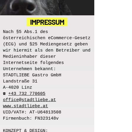
IMPRESSUM
Nach §5 Abs.1 des
österreichischen eCommerce-Gesetz
(ECG) und §25 Mediengesetz geben
wir hiermit als den Betreiber und
Medieninhaber dieser
Internetseite folgendes
Unternehmen bekannt:
STADTLIEBE Gastro GmbH
Landstraße 31
A-4020 Linz
☎
+43 732 770605
office@stadtliebe.at
www.stadtliebe.at
UID/VAT#: AT-U64813508
Firmenbuch: FN323148v
KONZEPT & DESIGN: